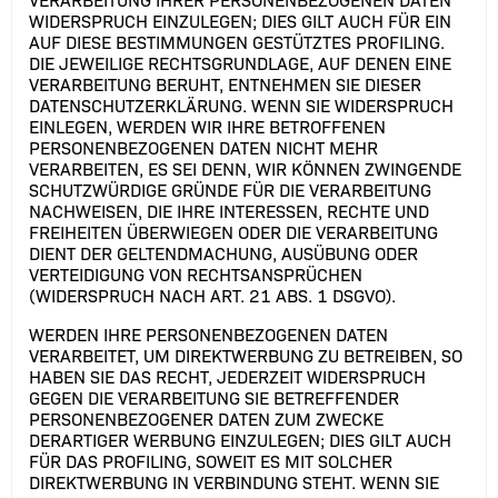
VERARBEITUNG IHRER PERSONENBEZOGENEN DATEN
WIDERSPRUCH EINZULEGEN; DIES GILT AUCH FÜR EIN
AUF DIESE BESTIMMUNGEN GESTÜTZTES PROFILING.
DIE JEWEILIGE RECHTSGRUNDLAGE, AUF DENEN EINE
VERARBEITUNG BERUHT, ENTNEHMEN SIE DIESER
DATENSCHUTZERKLÄRUNG. WENN SIE WIDERSPRUCH
EINLEGEN, WERDEN WIR IHRE BETROFFENEN
PERSONENBEZOGENEN DATEN NICHT MEHR
VERARBEITEN, ES SEI DENN, WIR KÖNNEN ZWINGENDE
SCHUTZWÜRDIGE GRÜNDE FÜR DIE VERARBEITUNG
NACHWEISEN, DIE IHRE INTERESSEN, RECHTE UND
FREIHEITEN ÜBERWIEGEN ODER DIE VERARBEITUNG
DIENT DER GELTENDMACHUNG, AUSÜBUNG ODER
VERTEIDIGUNG VON RECHTSANSPRÜCHEN
(WIDERSPRUCH NACH ART. 21 ABS. 1 DSGVO).
WERDEN IHRE PERSONENBEZOGENEN DATEN
VERARBEITET, UM DIREKTWERBUNG ZU BETREIBEN, SO
HABEN SIE DAS RECHT, JEDERZEIT WIDERSPRUCH
GEGEN DIE VERARBEITUNG SIE BETREFFENDER
PERSONENBEZOGENER DATEN ZUM ZWECKE
DERARTIGER WERBUNG EINZULEGEN; DIES GILT AUCH
FÜR DAS PROFILING, SOWEIT ES MIT SOLCHER
DIREKTWERBUNG IN VERBINDUNG STEHT. WENN SIE