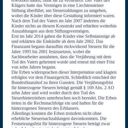
erworben hatten, ohne sie zu versteuern. Der Vater des
Klägers hatte das Vermögen in eine Liechtensteiner
Stiftung überführt, um Steuerzahlungen zu umgehen,
wobei die Kinder über diese Gestaltung informiert waren.
Nach dem Tod des Vaters im Jahr 2007 änderten die
Kinder nichts an diesem Konstrukt und erhielten weiterhin
Auszahlungen aus dem Stiftungsvermögen.
Erst im Jahr 2014 gaben die Kinder eine Selbstanzeige ab
und erklärten die Einkünfte ab dem Jahr 2002. Das
Finanzamt begann daraufhin rückwirkend Steuern für die
Jahre 1995 bis 2001 festzusetzen, wobei die
Sachbearbeiter annahmen, dass die Verjährung mit dem
Tod des Vaters gehemmt wurde und erneut mit einer Frist
von zehn Jahren begann.
Die Erben widersprachen dieser Interpretation und klagten
erfolglos vor dem Finanzgericht. Schließlich entschied der
Bundesfinanzhof zu ihren Gunsten. Die Verjährungsfrist
für hinterzogene Steuern beträgt gemäß § 169 Abs. 2 AO
zehn Jahre und wird weder durch den Tod des
Steuerhinterziehers unterbrochen noch beendet. Die Erben
treten in die Rechtsnachfolge ein und haften für die
hinterzogenen Steuern des Erblassers.
Allerdings konnten die Erben trotzdem nicht ohne
erhebliche Steuernachzahlungen davonkommen. Die
Festsetzungsfrist für hinterzogene Steuern beträgt zwar